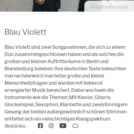
Archiv
Rebecca Schöler
Unpluggedival Fête 2026
Übersicht
Caroussel
Archiv
Archiv
Übersicht
Podcasts
Blau Violett
Archiv
Kontakt
Blau Violett sind zwei Songpoetinnen, die sich zu einem
Kontakt
Duo zusammengeschlossen haben und als solches die
großen und kleinen Auftrittsräume in Berlin und
Förderung
Brandenburg beleben. Ihre deutschen Texte beleuchten
mal nachdenklich mal heiter große und kleine
Orte
Menschheitsfragen und werden mit liebevoll
Künstler*innen
arrangierter Musik bereichert. Dabei wechseln die
Instrumente wie die Themen: Mit Klavier, Gitarre,
Anmeldungen
Glockenspiel, Saxophon, Klarinette und zweistimmigem
Gesang der beiden außergewöhnlich schönen Stimmen
entfaltet sich ein vielschichtiges Klangspektrum.
Weblinks: