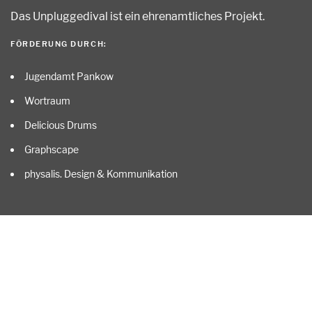
Das Unpluggedival ist ein ehrenamtliches Projekt
.
FÖRDERUNG DURCH:
Jugendamt Pankow
Wortraum
Delicious Drums
Graphscape
physalis. Design & Kommunikation
ALLE …
Start
Kontakt
Impressum
Datenschutz