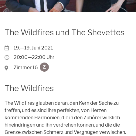
Archiv
Unpluggedival Fête 2026
Übersicht
Caroussel
Archiv
Archiv
Übersicht
Podcasts
The Wildfires und The Shevettes
Archiv
Kontakt
19.—19. Juni 2021
Kontakt
20:00—22:00 Uhr
Förderung
Zimmer 16
Z
Orte
The Wildfires
Künstler*innen
The Wildfires glauben daran, den Kern der Sache zu
Anmeldungen
treffen, und es sind ihre perfekten, von Herzen
kommenden Harmonien, die in den Zuhörer wirklich
hineindringen und ihn verdrehen können, und die die
Grenze zwischen Schmerz und Vergnügen verwischen.