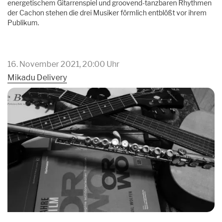
energetischem Gitarrenspiel und groovend-tanzbaren Rhythmen
der Cachon stehen die drei Musiker förmlich entblößt vor ihrem
Publikum.
16. November 2021, 20:00 Uhr
Mikadu Delivery