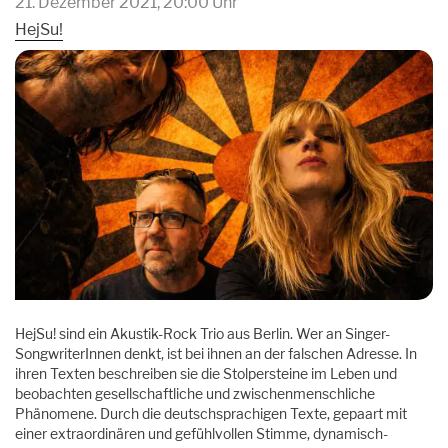
21. Dezember 2021, 20:00 Uhr
Archiv
Unpluggedival Fête 2026
HejSu!
Übersicht
Caroussel
Archiv
Archiv
Übersicht
Podcasts
Archiv
Kontakt
Kontakt
Förderung
Orte
Künstler*innen
HejSu! sind ein Akustik-Rock Trio aus Berlin. Wer an Singer-
Anmeldungen
SongwriterInnen denkt, ist bei ihnen an der falschen Adresse. In
ihren Texten beschreiben sie die Stolpersteine im Leben und
beobachten gesellschaftliche und zwischenmenschliche
Phänomene. Durch die deutschsprachigen Texte, gepaart mit
einer extraordinären und gefühlvollen Stimme, dynamisch-