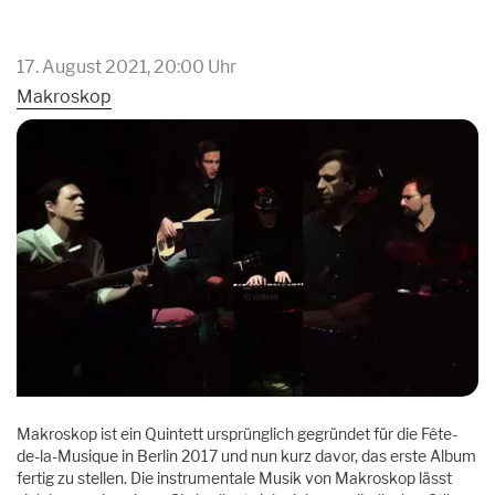
17. August 2021, 20:00 Uhr
Makroskop
Makroskop ist ein Quintett ursprünglich gegründet für die Fête-
de-la-Musique in Berlin 2017 und nun kurz davor, das erste Album
fertig zu stellen. Die instrumentale Musik von Makroskop lässt