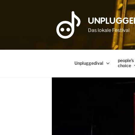
UNPLUGGE
Das lokale Festival
people’s
Unpluggedival
choice