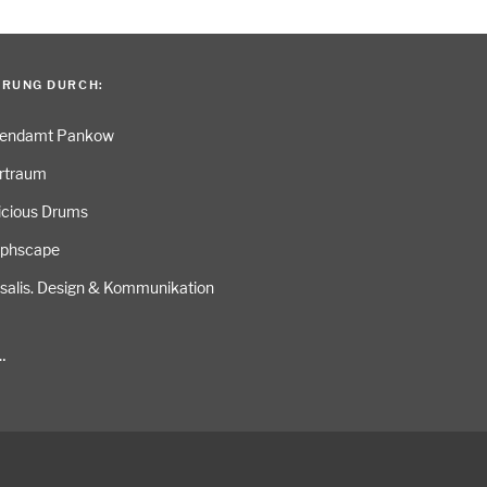
ERUNG DURCH:
gendamt Pankow
rtraum
icious Drums
aphscape
salis. Design & Kommunikation
…