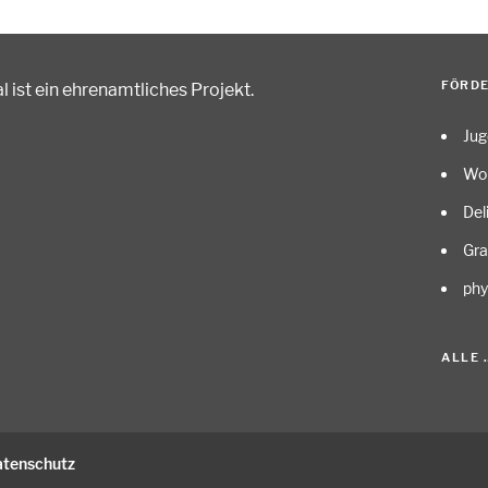
FÖRD
 ist ein ehrenamtliches Projekt
.
Ju
Wo
Del
Gr
phy
ALLE 
atenschutz