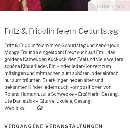
Archiv
Ute Danielzick
Unpluggedival Fête 2026
Übersicht
Caroussel
Archiv
Archiv
Übersicht
Podcasts
Fritz & Fridolin feiern Geburtstag
Archiv
Kontakt
Fritz & Fridolin feiern ihren Geburtstag und haben jede
Kontakt
Menge Freunde eingeladen! Freut euch auf Emil, das
goldene Kamel, den Kuckuck, den Esel und viele weitere
Förderung
schöne Kinderlieder. Ein Kinderlieder-Konzert zum
mitsingen und mitmachen, zum zuhören, oder einfach
Orte
nur zum träumen. Es erklingen neben alten und
Künstler*innen
bekannten Kinderliedern auch Kompositionen von
Roland Hamann. Julia Schwebke – Erzählerin, Gesang,
Anmeldungen
Ute Danielzick – Gitarre, Ukulele, Gesang.
Weblinks:
VERGANGENE VERANSTALTUNGEN