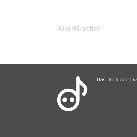
Alle Künstler
Das Unpluggedival