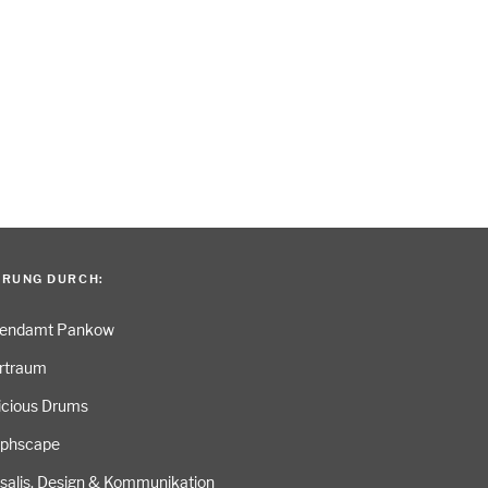
ERUNG DURCH:
gendamt Pankow
rtraum
icious Drums
aphscape
salis. Design & Kommunikation