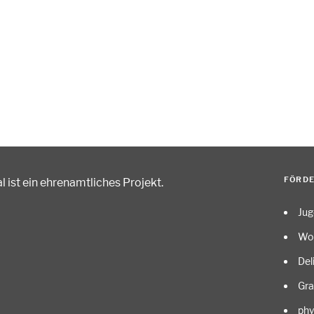
FÖRD
 ist ein ehrenamtliches Projekt
.
Ju
Wo
Del
Gr
phy