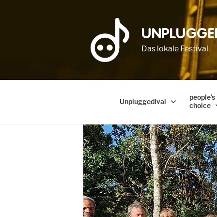
UNPLUGGE
Das lokale Festival
people’s
Unpluggedival
choice