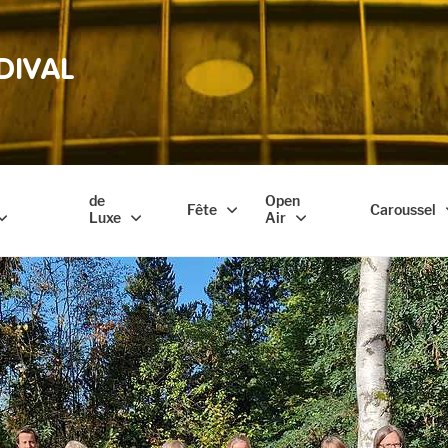
DIVAL
de
Open
Fête
Caroussel
Luxe
Air