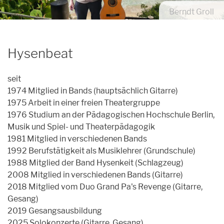
Archiv
Berndt Groll
Unpluggedival Fête 2026
Übersicht
Caroussel
Archiv
Archiv
Übersicht
Podcasts
Hysenbeat
Archiv
Kontakt
seit
Kontakt
1974 Mitglied in Bands (hauptsächlich Gitarre)
1975 Arbeit in einer freien Theatergruppe
Förderung
1976 Studium an der Pädagogischen Hochschule Berlin,
Musik und Spiel- und Theaterpädagogik
Orte
1981 Mitglied in verschiedenen Bands
Künstler*innen
1992 Berufstätigkeit als Musiklehrer (Grundschule)
1988 Mitglied der Band Hysenkeit (Schlagzeug)
Anmeldungen
2008 Mitglied in verschiedenen Bands (Gitarre)
2018 Mitglied vom Duo Grand Pa's Revenge (Gitarre,
Gesang)
2019 Gesangsausbildung
2025 Solokonzerte (Gitarre, Gesang)