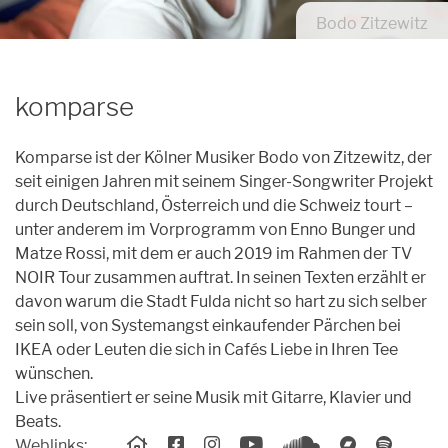
Archiv
Bodo Zitzewitz
Unpluggedival Fête 2026
Übersicht
Caroussel
Archiv
Archiv
Übersicht
Podcasts
komparse
Archiv
Kontakt
Komparse ist der Kölner Musiker Bodo von Zitzewitz, der
Kontakt
seit einigen Jahren mit seinem Singer-Songwriter Projekt
durch Deutschland, Österreich und die Schweiz tourt –
Förderung
unter anderem im Vorprogramm von Enno Bunger und
Matze Rossi, mit dem er auch 2019 im Rahmen der TV
Orte
NOIR Tour zusammen auftrat. In seinen Texten erzählt er
Künstler*innen
davon warum die Stadt Fulda nicht so hart zu sich selber
sein soll, von Systemangst einkaufender Pärchen bei
Anmeldungen
IKEA oder Leuten die sich in Cafés Liebe in Ihren Tee
wünschen.
Live präsentiert er seine Musik mit Gitarre, Klavier und
Beats.
Weblinks: