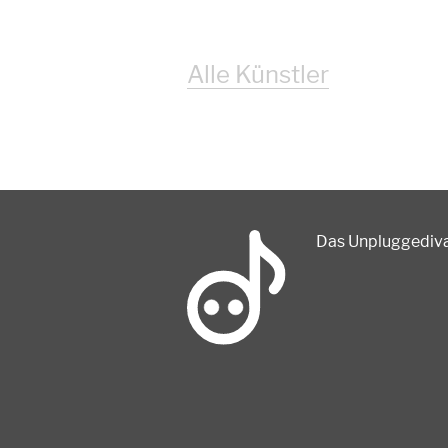
Alle Künstler
Das Unpluggedival