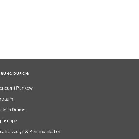
ERUNG DURCH:
gendamt Pankow
rtraum
icious Drums
aphscape
salis. Design & Kommunikation