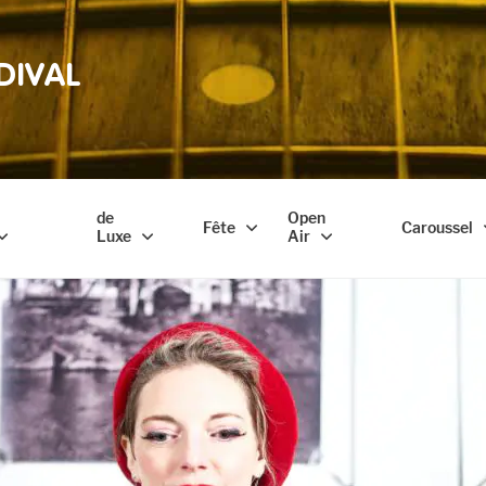
DIVAL
de
Open
Fête
Caroussel
Luxe
Air