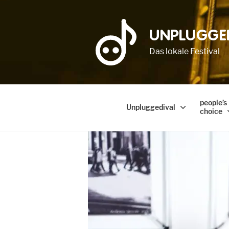
UNPLUGGE
Das lokale Festival
people’s
Unpluggedival
choice