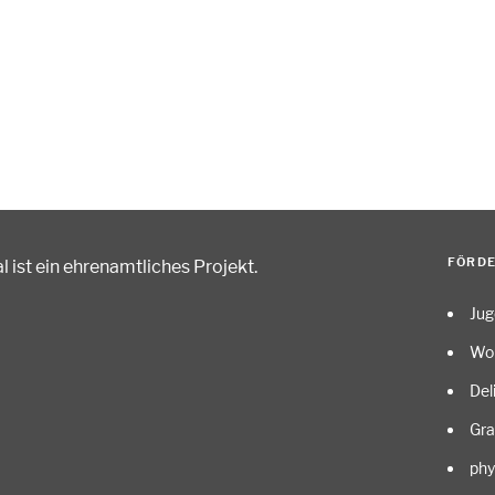
FÖRD
 ist ein ehrenamtliches Projekt
.
Ju
Wo
Del
Gr
phy