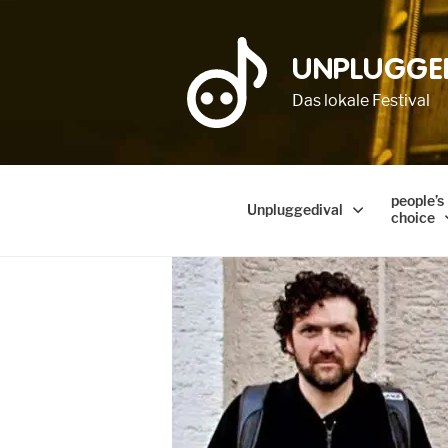
UNPLUGGE
Das lokale Festival
people’s
Unpluggedival
choice