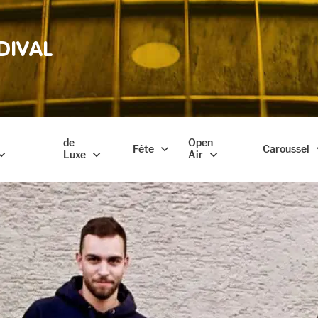
DIVAL
de
Open
Fête
Caroussel
Luxe
Air