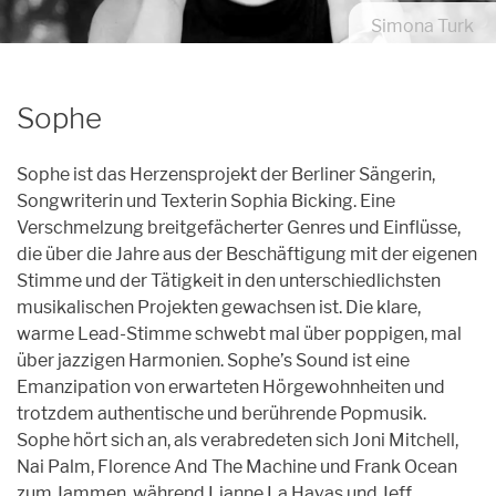
Archiv
Simona Turk
Unpluggedival Fête 2026
Übersicht
Caroussel
Archiv
Archiv
Übersicht
Podcasts
Sophe
Archiv
Kontakt
Sophe ist das Herzensprojekt der Berliner Sängerin,
Kontakt
Songwriterin und Texterin Sophia Bicking. Eine
Verschmelzung breitgefächerter Genres und Einflüsse,
Förderung
die über die Jahre aus der Beschäftigung mit der eigenen
Stimme und der Tätigkeit in den unterschiedlichsten
Orte
musikalischen Projekten gewachsen ist. Die klare,
Künstler*innen
warme Lead-Stimme schwebt mal über poppigen, mal
über jazzigen Harmonien. Sophe’s Sound ist eine
Anmeldungen
Emanzipation von erwarteten Hörgewohnheiten und
trotzdem authentische und berührende Popmusik.
Sophe hört sich an, als verabredeten sich Joni Mitchell,
Nai Palm, Florence And The Machine und Frank Ocean
zum Jammen, während Lianne La Havas und Jeff