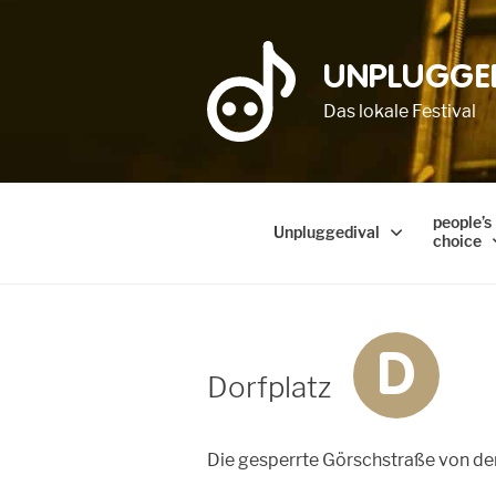
UNPLUGGE
Das lokale Festival
people’s
Unpluggedival
choice
D
Dorfplatz
Die gesperrte Görschstraße von de