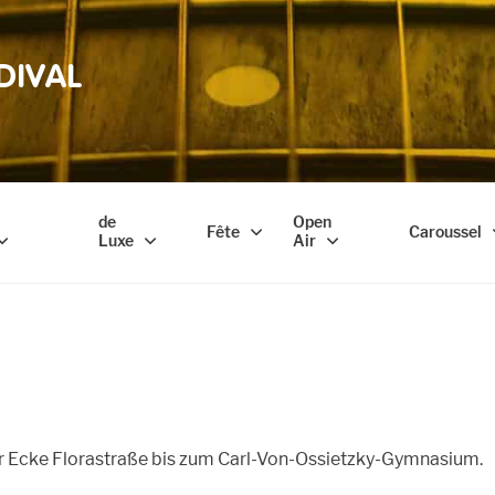
DIVAL
de
Open
Fête
Caroussel
Luxe
Air
r Ecke Florastraße bis zum Carl-Von-Ossietzky-Gymnasium.