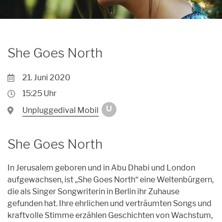
Archiv
Unpluggedival Fête 2026
Übersicht
Caroussel
Archiv
Archiv
Übersicht
Podcasts
She Goes North
Archiv
Kontakt
21. Juni 2020
Kontakt
15:25 Uhr
Förderung
Unpluggedival Mobil
U
Orte
She Goes North
Künstler*innen
In Jerusalem geboren und in Abu Dhabi und London
Anmeldungen
aufgewachsen, ist „She Goes North“ eine Weltenbürgern,
die als Singer Songwriterin in Berlin ihr Zuhause
gefunden hat. Ihre ehrlichen und verträumten Songs und
kraftvolle Stimme erzählen Geschichten von Wachstum,