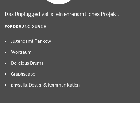
Das Unpluggedival ist ein ehrenamtliches Projekt
.
FÖRDERUNG DURCH:
Jugendamt Pankow
Wortraum
Delicious Drums
Graphscape
physalis. Design & Kommunikation
ALLE …
Start
Kontakt
Impressum
Datenschutz