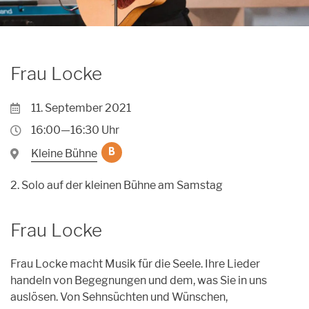
Archiv
Unpluggedival Fête 2026
Übersicht
Caroussel
Archiv
Archiv
Übersicht
Podcasts
Frau Locke
Archiv
Kontakt
11. September 2021
Kontakt
16:00—16:30 Uhr
Förderung
Kleine Bühne
B
Orte
2. Solo auf der kleinen Bühne am Samstag
Künstler*innen
Frau Locke
Anmeldungen
Frau Locke macht Musik für die Seele. Ihre Lieder
handeln von Begegnungen und dem, was Sie in uns
auslösen. Von Sehnsüchten und Wünschen,