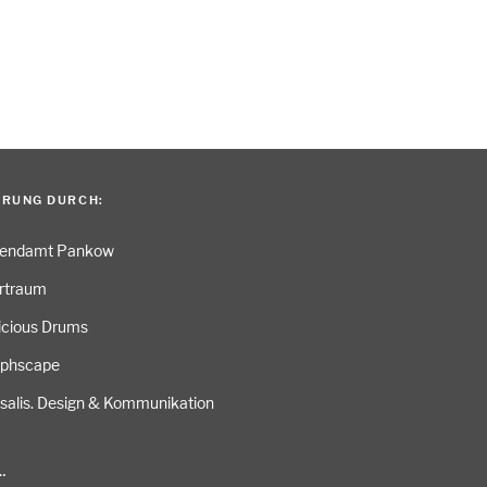
ERUNG DURCH:
gendamt Pankow
rtraum
icious Drums
aphscape
salis. Design & Kommunikation
…