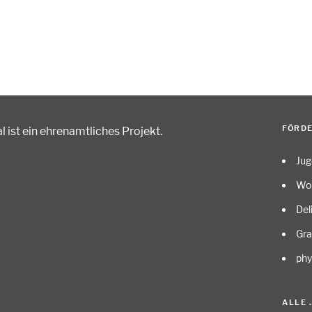
FÖRD
 ist ein ehrenamtliches Projekt
.
Ju
Wo
Del
Gr
phy
ALLE 