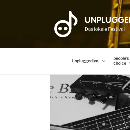
UNPLUGGE
Das lokale Festival
people’s
Unpluggedival
choice