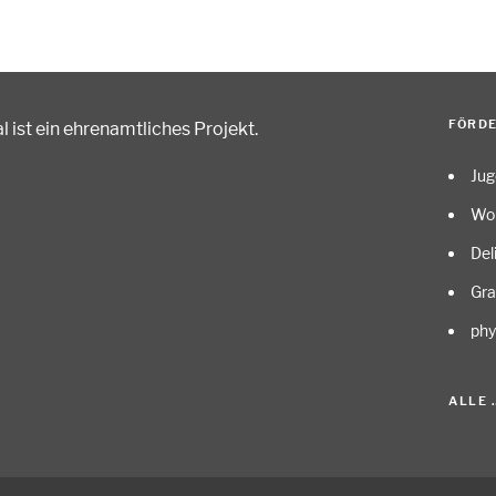
FÖRD
 ist ein ehrenamtliches Projekt
.
Ju
Wo
Del
Gr
phy
ALLE 