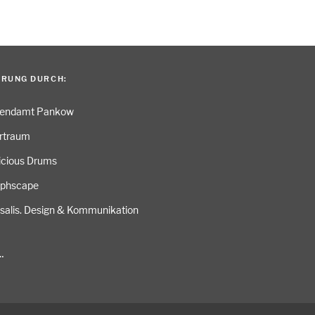
ERUNG DURCH:
gendamt Pankow
rtraum
icious Drums
aphscape
salis. Design & Kommunikation
…