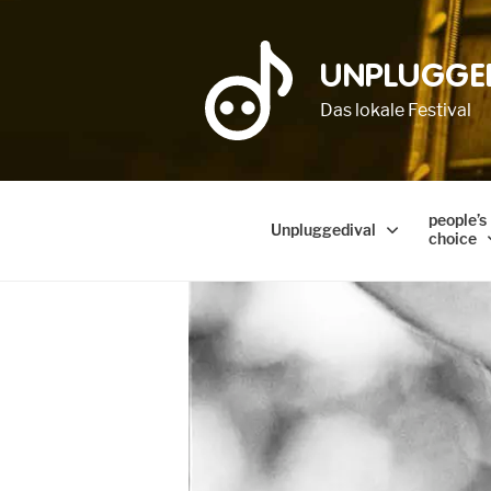
UNPLUGGE
Das lokale Festival
people’s
Unpluggedival
choice