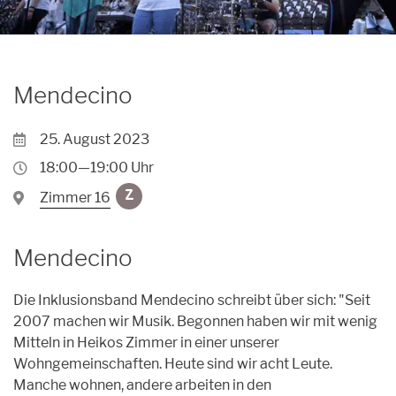
Archiv
Unpluggedival Fête 2026
Übersicht
Caroussel
Archiv
Archiv
Übersicht
Podcasts
Mendecino
Archiv
Kontakt
25. August 2023
Kontakt
18:00—19:00 Uhr
Förderung
Zimmer 16
Z
Orte
Mendecino
Künstler*innen
Die Inklusionsband Mendecino schreibt über sich: "Seit
Anmeldungen
2007 machen wir Musik. Begonnen haben wir mit wenig
Mitteln in Heikos Zimmer in einer unserer
Wohngemeinschaften. Heute sind wir acht Leute.
Manche wohnen, andere arbeiten in den