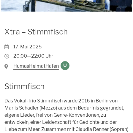
Archiv
Unpluggedival Fête 2026
Übersicht
Caroussel
Archiv
Archiv
Übersicht
Podcasts
Xtra – Stimmfisch
Archiv
Kontakt
17. Mai 2025
Kontakt
20:00—22:00 Uhr
Förderung
HumasHeimatHafen
U
Orte
Stimmfisch
Künstler*innen
Das Vokal-Trio Stimmfisch wurde 2016 in Berlin von
Anmeldungen
Marlis Schadler (Mezzo) aus dem Bedürfnis gegründet,
eigene Lieder, frei von Genre-Konventionen, zu
entwickeln, einer Leidenschaft für Gedichte und der
Liebe zum Meer. Zusammen mit Claudia Renner (Sopran)