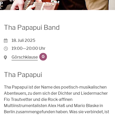
Archiv
Unpluggedival Fête 2026
Übersicht
Caroussel
Archiv
Archiv
Übersicht
Podcasts
Tha Papapui Band
Archiv
Kontakt
18. Juli 2025
Kontakt
19:00—20:00 Uhr
Förderung
Görschklause
G
Orte
Tha Papapui
Künstler*innen
Tha Papapui ist der Name des poetisch-musikalischen
Anmeldungen
Abenteuers, zu dem sich der Dichter und Liedermacher
Flo Trautvetter und die Rock-affinen
Multiinstrumentalisten Alex Haß und Mario Blaske in
Berlin zusammengefunden haben. Was sie verbindet, ist