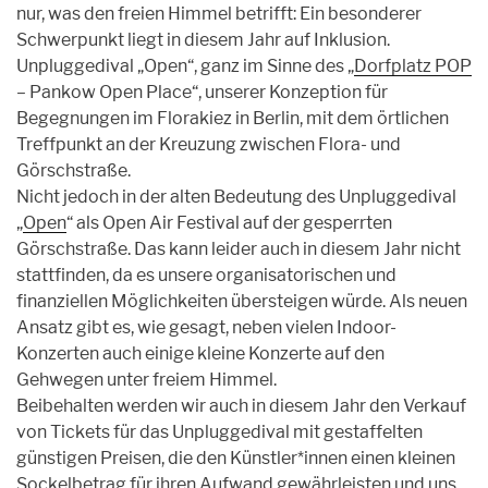
nur, was den freien Himmel betrifft: Ein besonderer
Schwerpunkt liegt in diesem Jahr auf Inklusion.
Unpluggedival „Open“, ganz im Sinne des „
Dorfplatz POP
– Pankow Open Place“, unserer Konzeption für
Begegnungen im Florakiez in Berlin, mit dem örtlichen
Treffpunkt an der Kreuzung zwischen Flora- und
Görschstraße.
Nicht jedoch in der alten Bedeutung des Unpluggedival
„
Open
“ als Open Air Festival auf der gesperrten
Görschstraße. Das kann leider auch in diesem Jahr nicht
stattfinden, da es unsere organisatorischen und
finanziellen Möglichkeiten übersteigen würde. Als neuen
Ansatz gibt es, wie gesagt, neben vielen Indoor-
Konzerten auch einige kleine Konzerte auf den
Gehwegen unter freiem Himmel.
Beibehalten werden wir auch in diesem Jahr den Verkauf
von Tickets für das Unpluggedival mit gestaffelten
günstigen Preisen, die den Künstler*innen einen kleinen
Sockelbetrag für ihren Aufwand gewährleisten und uns