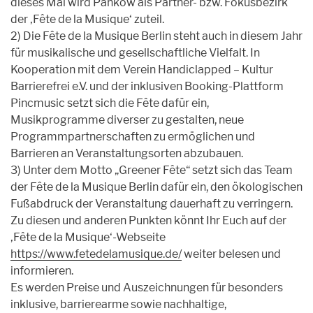
dieses Mal wird Pankow als Partner- bzw. Fokusbezirk
der ‚Fête de la Musique‘ zuteil.
2) Die Fête de la Musique Berlin steht auch in diesem Jahr
für musikalische und gesellschaftliche Vielfalt. In
Kooperation mit dem Verein Handiclapped – Kultur
Barrierefrei e.V. und der inklusiven Booking-Plattform
Pincmusic setzt sich die Fête dafür ein,
Musikprogramme diverser zu gestalten, neue
Programmpartnerschaften zu ermöglichen und
Barrieren an Veranstaltungsorten abzubauen.
3) Unter dem Motto „Greener Fête“ setzt sich das Team
der Fête de la Musique Berlin dafür ein, den ökologischen
Fußabdruck der Veranstaltung dauerhaft zu verringern.
Zu diesen und anderen Punkten könnt Ihr Euch auf der
‚Fête de la Musique‘-Webseite
https://www.fetedelamusique.de/
weiter belesen und
informieren.
Es werden Preise und Auszeichnungen für besonders
inklusive, barrierearme sowie nachhaltige,