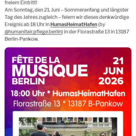
freiem Eintritt!
Archiv
Unpluggedival Fête 2026
Am Sonntag, den 21. Juni – Sommeranfang und längster
Übersicht
Caroussel
Tag des Jahres zugleich – feiern wir dieses denkwürdige
Archiv
Archiv
Ereignis ab 18 Uhr in
HumasHeimatHafen
(by
Übersicht
Podcasts
@humanitair.pflege.berlin
) in der Florastraße 13 in 13187
Archiv
Kontakt
Berlin-Pankow.
Kontakt
Förderung
Orte
Künstler*innen
Anmeldungen