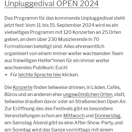
Unpluggedival OPEN 2024
Das Programm für das kommende Unpluggedival steht
jetzt fest: Vom 11. bis 15. September 2024 wird es ein
vielseitiges Programm mit 120 Konzerten an 25 Orten
geben, an dem über 230 Musizierende in 70
Formationen beteiligt sind. Alles ehrenamtlich
organisiert von einem immer weiter wachsenden Team
aus freiwilligen Helfer*innen für ein immer weiter
wachsendes Publikum: Euch!
Für
leichte Sprache hier
klicken.
Die
Konzerte
finden teilweise drinnen, in Läden, Cafés,
Büros und an anderen eher
ungewöhnlichen Orten
, statt,
teilweise draußen davor oder an Straßenecken Open Air.
Zur Eröffnung des des Festivals gibt es besondere
Veranstaltungen schon am
Mittwoch
und
Donnerstag
,
am Samstag Abend gibt es eine After-Show-Party, und
am
Sonntag
wird das Ganze vormittags mit einem