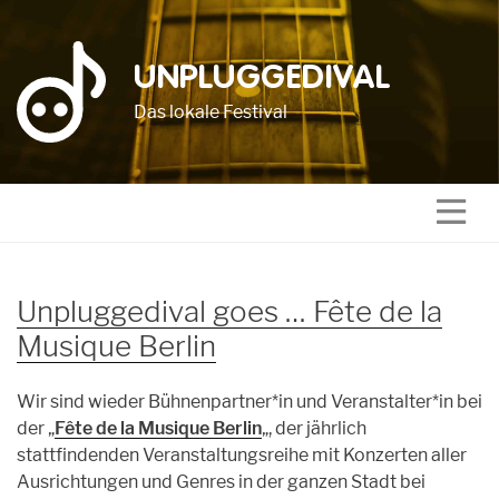
UNPLUGGEDIVAL
Das lokale Festival
Unpluggedival
Unpluggedival goes … Fête de la
Do, 2. Juli 2026
people’s choice
Musique Berlin
Fr, 3. Juli 2026
Fr., 12. September 2025
de Luxe
Wir sind wieder Bühnenpartner*in und Veranstalter*in bei
Sa, 4. Juli 2026
Sa., 13. September 2025
Übersicht
Fête
der „
Fête de la Musique Berlin
„, der jährlich
So, 5. Juli 2026
stattfindenden Veranstaltungsreihe mit Konzerten aller
So., 14. September 2025
zwei Mal pro Monat
Übersicht
Open Air
Ausrichtungen und Genres in der ganzen Stadt bei
Archiv